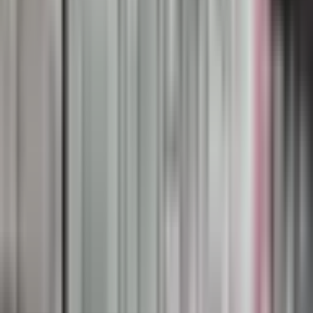
Sportfield La Défense
mer. 19 août
·
16:00
3/4 joueurs
·
70 €
Padel
Sportfield Paris 16 - Tour Eiffel
jeu. 20 août
·
20:00
1/4 joueurs
·
70 €
Padel
Sportfield Paris 16 - Tour Eiffel
ven. 7 août
·
23:00
4/4 joueurs
·
70 €
Padel
Sportfield La Défense
sam. 8 août
·
19:00