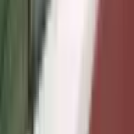
Anybuddy sur LinkedIn