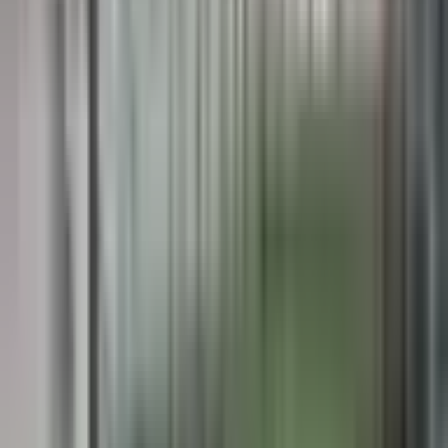
Padel
Trinquet Village
mar. 11 août
·
19:00
4/4 joueurs
·
81 €
Padel
Trinquet Village
ven. 14 août
·
20:00
4/4 joueurs
·
81 €
Pourquoi jouer au Padel à Paris avec
Anybuddy
Anybuddy connecte les joueurs de Padel à Paris via une plateforme
communautaire. Que vous soyez débutant ou confirmé, trouvez un
partenaire à votre niveau, réservez un terrain dans un club
partenaire, et partagez les frais en toute transparence.