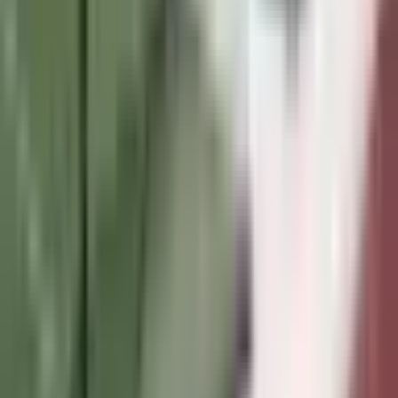
Matchs publics
Plan du site
On recrute !
Rejoignez-nous
Légal
Conditions Générales d’Utilisation
Conditions Générales de Réservation de Terrains
Politique de confidentialité
Politique de confidentialité de l'application mobile
Politique d'utilisation des cookies
Accord de protection des données
Gérer mes cookies
Changer de langue
🇫🇷
France
Anybuddy - Accueil