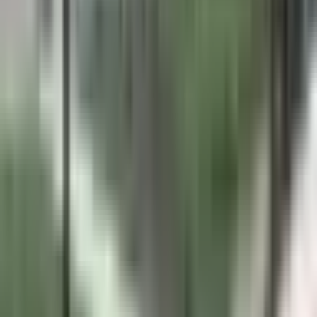
Questions fréquentes
Comment rejoindre un match public Anybuddy ?
Quel niveau est requis pour rejoindre un match ?
Combien coûte la participation à un match public ?
Comment créer mon propre match public ?
Que se passe-t-il si je ne peux plus participer ?
Matchs dans d'autres villes
Matchs à Lyon
Matchs à Marseille
Matchs à Toulouse
Matchs à Nice
Matchs à Nantes
Voir aussi
Tous les clubs de Padel à Paris