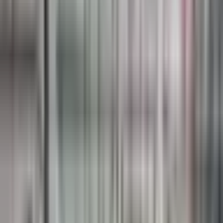
4/4 joueurs
·
100 €
Padel
Trinquet Village
sam. 8 août
·
19:00
4/4 joueurs
·
81 €
Padel
Sportfield Paris 16 - Tour Eiffel
dim. 9 août
·
18:30
4/4 joueurs
·
60 €
Padel
Sportfield Paris 16 - Tour Eiffel
lun. 10 août
·
07:00
4/4 joueurs
·
40 €