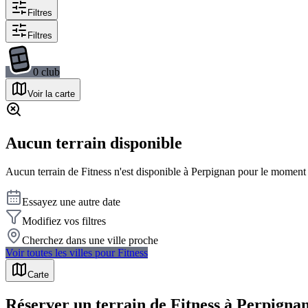
Filtres
Filtres
0
club
Voir la carte
Aucun terrain disponible
Aucun terrain de
Fitness
n'est disponible à
Perpignan
pour le moment a
Essayez une autre date
Modifiez vos filtres
Cherchez dans une ville proche
Voir toutes les villes pour
Fitness
Carte
Réserver un terrain de Fitness à Perpigna