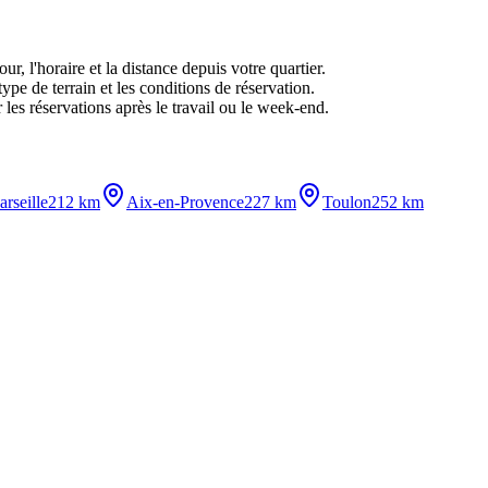
r, l'horaire et la distance depuis votre quartier.
ype de terrain et les conditions de réservation.
 les réservations après le travail ou le week-end.
rseille
212 km
Aix-en-Provence
227 km
Toulon
252 km