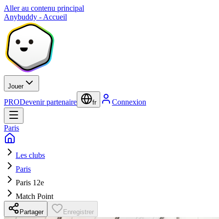
Aller au contenu principal
Anybuddy - Accueil
Jouer
PRO
Devenir partenaire
Connexion
fr
Paris
Les clubs
Paris
Paris 12e
Match Point
Partager
Enregistrer