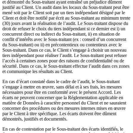
et démontré du Sous-traitant ayant entraîné un préjudice dûment
justifié au Client. Un audit dans les locaux du Sous-traitant peut être
mené soit par le Client soit par un tiers indépendant désigné par le
Client et doit être notifié par écrit au Sous-traitant au minimum trente
(30) jours avant la réalisation de l’audit. Le Sous-traitant dispose du
droit de refuser le choix du tiers indépendant si ce dernier est i) un
concurrent direct ou indirect du Sous-traitant, ii) en situation de
conflit d’intérêts avec le Sous-traitant (ex : conseil d’un concurrent
du Sous-traitant) ou ii) en précontentieux ou contentieux avec le
Sous-traitant. Dans ce cas, le Client s’engage à choisir un nouveau
tiers indépendant pour réaliser l’audit. Le Sous-traitant peut refuser
l’accès à certaines zones pour des raisons de confidentialité ou de
sécurité. Dans ce cas, le Sous-traitant effectue l’audit dans ces zones
et communique les résultats au Client.
En cas d’écart constaté dans le cadre de l’audit, le Sous-traitant
s’engage à mettre en œuvre, sans délai et à ses frais, les mesures
nécessaires pour être en conformité avec le présent Accord. Les
écarts ne peuvent concerner que la Réglementation applicable en
matière de Données à caractère personnel du Client et ne sauraient
concerner des procédures ou des mesures internes mises en œuvre
par le Client à titre spécifique. Les écarts doivent être dûment
démontrés, justifiés et documentés.
En cas de contestation par le Sous-traitant des écarts identifiés, le