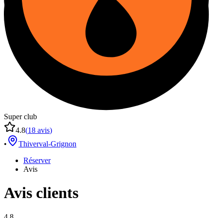
Super club
4.8
(
18
avis
)
•
Thiverval-Grignon
Réserver
Avis
Avis clients
4.8