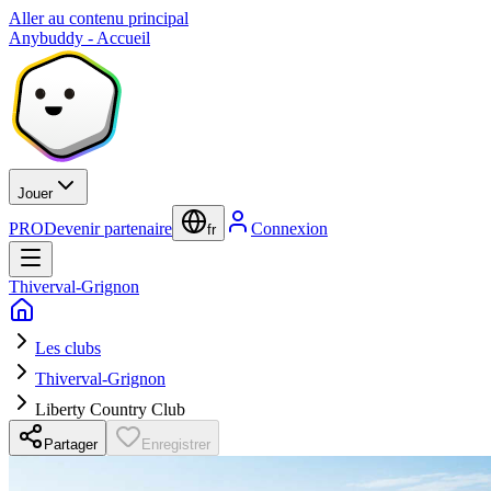
Aller au contenu principal
Anybuddy - Accueil
Jouer
PRO
Devenir partenaire
Connexion
fr
Thiverval-Grignon
Les clubs
Thiverval-Grignon
Liberty Country Club
Partager
Enregistrer