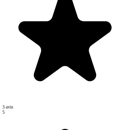
3
avis
5