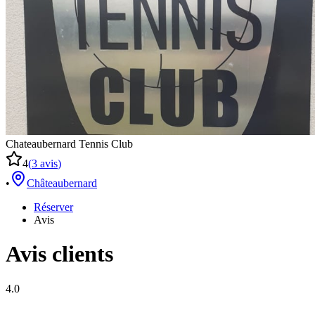
Chateaubernard Tennis Club
4
(
3
avis
)
•
Châteaubernard
Réserver
Avis
Avis clients
4.0