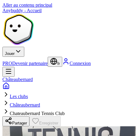
Aller au contenu principal
Anybuddy - Accueil
Jouer
PRO
Devenir partenaire
Connexion
fr
Châteaubernard
Les clubs
Châteaubernard
Chateaubernard Tennis Club
Partager
Enregistrer