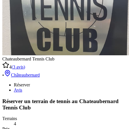
Chateaubernard Tennis Club
4
(
3
avis
)
•
Châteaubernard
Réserver
Avis
Réserver un terrain de
tennis
au
Chateaubernard
Tennis Club
Terrains
4
Prix