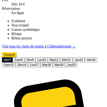
Dès 10 €
Réservation
En ligne
Extérieur
Non éclairé
Gazon synthétique
Résine
Béton poreux
Voir tous les clubs de
tennis
à
Châteaubernard
→
Tennis
4
Ven
7
Sam
8
Dim
9
Lun
10
Mar
11
Mer
12
Jeu
13
Ven
14
Sam
15
Dim
16
Lun
17
Mar
18
Mer
19
Jeu
20