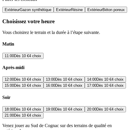
Extérieur
Gazon synthétique
Extérieur
Résine
Extérieur
Béton poreux
Choisissez votre heure
Vous choisirez le terrain et la durée à l’étape suivante.
Matin
11:00
Dès
10 €
4 choix
Après-midi
12:00
Dès
10 €
4 choix
13:00
Dès
10 €
4 choix
14:00
Dès
10 €
4 choix
15:00
Dès
10 €
4 choix
16:00
Dès
10 €
4 choix
17:00
Dès
10 €
4 choix
Soir
18:00
Dès
10 €
4 choix
19:00
Dès
10 €
4 choix
20:00
Dès
10 €
4 choix
21:00
Dès
10 €
4 choix
Venez jouer au Sud de Cognac sur des terrains de qualité en