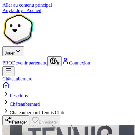
Aller au contenu principal
Anybuddy - Accueil
Jouer
PRO
Devenir partenaire
Connexion
fr
Châteaubernard
Les clubs
Châteaubernard
Chateaubernard Tennis Club
Partager
Enregistrer