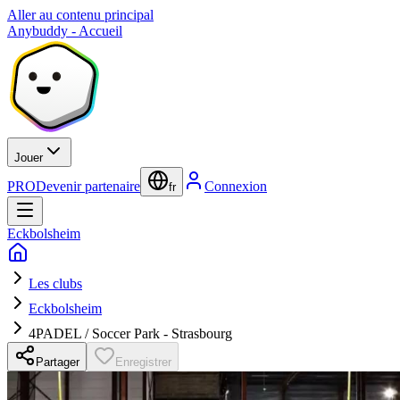
Aller au contenu principal
Anybuddy - Accueil
Jouer
PRO
Devenir partenaire
Connexion
fr
Eckbolsheim
Les clubs
Eckbolsheim
4PADEL / Soccer Park - Strasbourg
Partager
Enregistrer