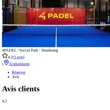
4PADEL / Soccer Park - Strasbourg
4.2
(
5
avis
)
•
Eckbolsheim
Réserver
Avis
Avis clients
4.2