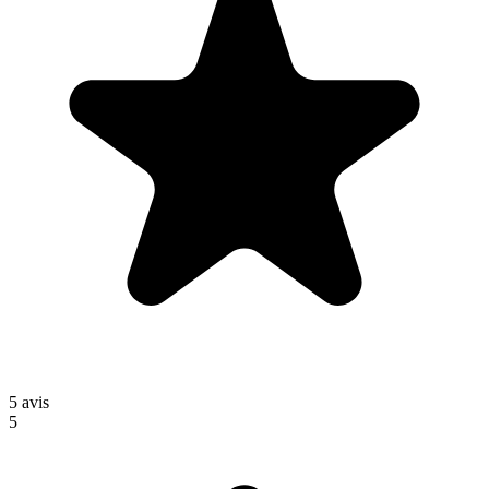
5
avis
5