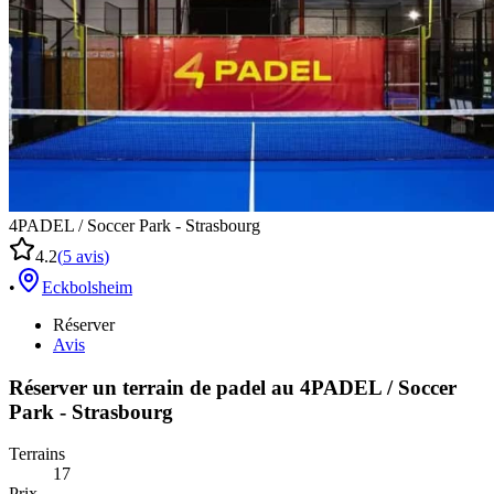
4PADEL / Soccer Park - Strasbourg
4.2
(
5
avis
)
•
Eckbolsheim
Réserver
Avis
Réserver un terrain de
padel
au
4PADEL / Soccer
Park - Strasbourg
Terrains
17
Prix