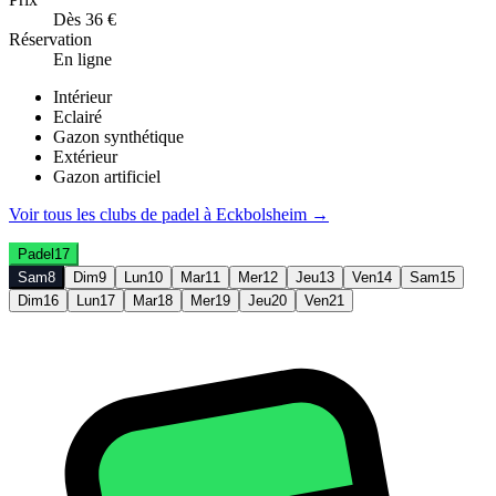
Dès 36 €
Réservation
En ligne
Intérieur
Eclairé
Gazon synthétique
Extérieur
Gazon artificiel
Voir tous les clubs de
padel
à
Eckbolsheim
→
Padel
17
Sam
8
Dim
9
Lun
10
Mar
11
Mer
12
Jeu
13
Ven
14
Sam
15
Dim
16
Lun
17
Mar
18
Mer
19
Jeu
20
Ven
21