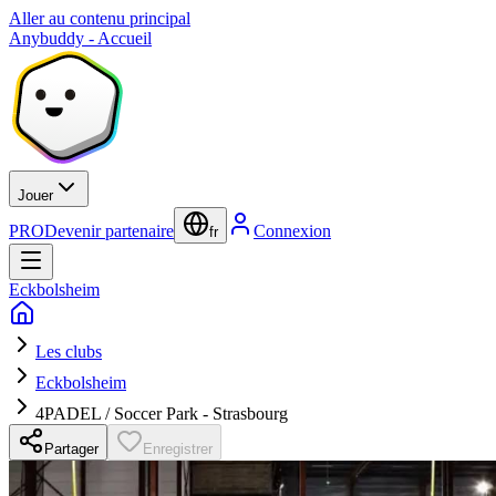
Aller au contenu principal
Anybuddy - Accueil
Jouer
PRO
Devenir partenaire
Connexion
fr
Eckbolsheim
Les clubs
Eckbolsheim
4PADEL / Soccer Park - Strasbourg
Partager
Enregistrer