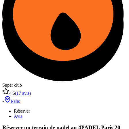
Super club
4.5
(
17
avis
)
•
Paris
Réserver
Avis
Réserver un terrain de
padel
au
4PADEL Paris 20