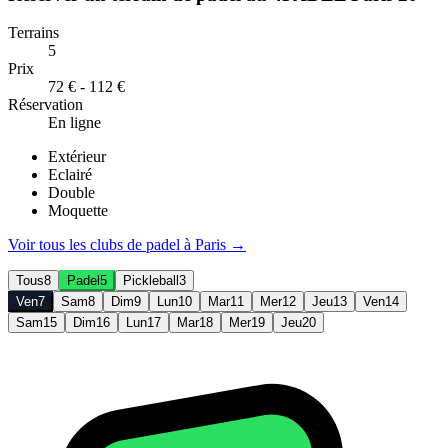
Terrains
5
Prix
72 € - 112 €
Réservation
En ligne
Extérieur
Eclairé
Double
Moquette
Voir tous les clubs de
padel
à
Paris
→
Tous
8
Padel
5
Pickleball
3
Ven
7
Sam
8
Dim
9
Lun
10
Mar
11
Mer
12
Jeu
13
Ven
14
Sam
15
Dim
16
Lun
17
Mar
18
Mer
19
Jeu
20