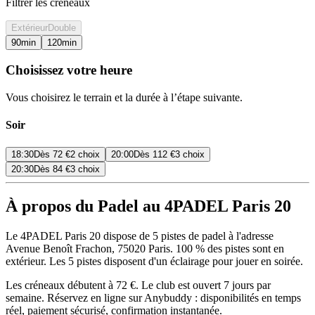
Filtrer les créneaux
Extérieur
Double
90
min
120
min
Choisissez votre heure
Vous choisirez le terrain et la durée à l’étape suivante.
Soir
18:30
Dès
72 €
2 choix
20:00
Dès
112 €
3 choix
20:30
Dès
84 €
3 choix
À propos du Padel au 4PADEL Paris 20
Le 4PADEL Paris 20 dispose de 5 pistes de padel à l'adresse
Avenue Benoît Frachon, 75020 Paris. 100 % des pistes sont en
extérieur. Les 5 pistes disposent d'un éclairage pour jouer en soirée.
Les créneaux débutent à 72 €. Le club est ouvert 7 jours par
semaine. Réservez en ligne sur Anybuddy : disponibilités en temps
réel, paiement sécurisé, confirmation instantanée.