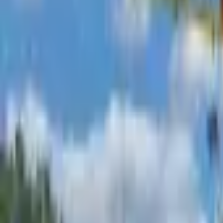
4PADEL Paris 20