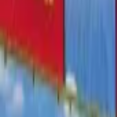
Paris
Les clubs
Paris
Paris 20e
4PADEL Paris 20
Partager
Enregistrer