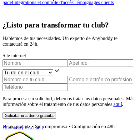
padel
Intégrations et contrôle d'accès
Témoignages clients
¿Listo para transformar tu club?
Hablemos de tus necesidades. Un experto de Anybuddy te
contactará en 24h.
Site internet
Para procesar tu solicitud, debemos tratar tus datos personales. Más
información sobre el tratamiento de tus datos personales
aquí
.
Solicitar una demo gratuita
Demo gratuita • Sin compromiso • Configuración en 48h
Anybuddy - Accueil