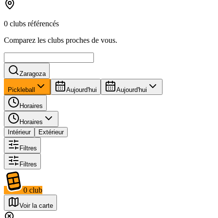
0 clubs référencés
Comparez les clubs proches de vous.
Zaragoza
Pickleball
Aujourd'hui
Aujourd'hui
Horaires
Horaires
Intérieur
Extérieur
Filtres
Filtres
0
club
Voir la carte