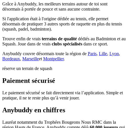
Grâce à Anybuddy, les meilleurs terrains autour de toi sont
désormais à portée de pouce et sans aucune contrainte.
Si l'application était à l'origine dédiée au tennis, elle permet
désormais de pratiquer 3 autres sports de raquette en plus du tennis
(squash, padel, badminton).
Trouve enfin de vrais
terrains de qualité
dédiés au Badminton et au
Squash. Joue dans de vrais
clubs spécialisés
dans ce sport.
Anybuddy couvre désormais toute la région de
Paris
,
Lille
,
Lyon
,
Bordeaux
,
Marseille
et
Montpellier
.
réserve un terrain de squash
Paiement sécurisé
Le paiement sécurisé se fait directement via l’application. Simple et
pratique, il ne te reste plus qu’à venir jouer.
Anybuddy en chiffres
Lauréat notamment du Trophées Bougeons Nous RMC dans la
région Hauts de France, Anybuddy compte déjà
60 000 joueurs
qui