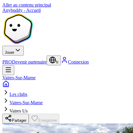
Aller au contenu principal
Anybuddy - Accueil
Jouer
PRO
Devenir partenaire
Connexion
fr
Vaires-Sur-Marne
Les clubs
Vaires-Sur-Marne
Vaires Us
Partager
Enregistrer