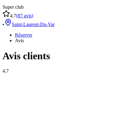
Super club
4.7
(
87
avis
)
•
Saint-Laurent-Du-Var
Réserver
Avis
Avis clients
4.7