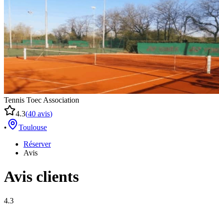
Tennis Toec Association
4.3
(
40
avis
)
•
Toulouse
Réserver
Avis
Avis clients
4.3