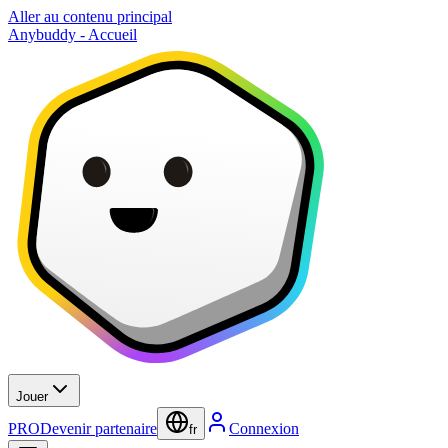
Aller au contenu principal
Anybuddy - Accueil
Jouer
PRO
Devenir partenaire
Connexion
fr