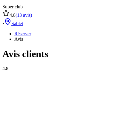
Super club
4.8
(
13
avis
)
•
Sablet
Réserver
Avis
Avis clients
4.8