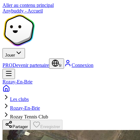
Aller au contenu principal
Anybuddy - Accueil
Jouer
PRO
Devenir partenaire
Connexion
fr
Rozay-En-Brie
Les clubs
Rozay-En-Brie
Rozay Tennis Club
Partager
Enregistrer