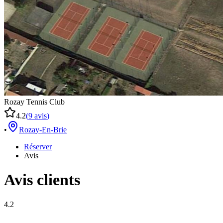
Rozay Tennis Club
4.2
(
9
avis
)
•
Rozay-En-Brie
Réserver
Avis
Avis clients
4.2