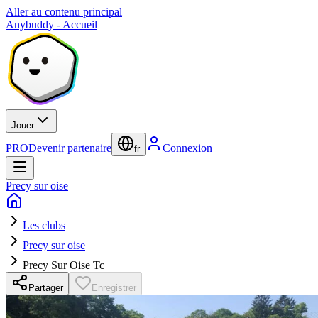
Aller au contenu principal
Anybuddy - Accueil
Jouer
PRO
Devenir partenaire
Connexion
fr
Precy sur oise
Les clubs
Precy sur oise
Precy Sur Oise Tc
Partager
Enregistrer