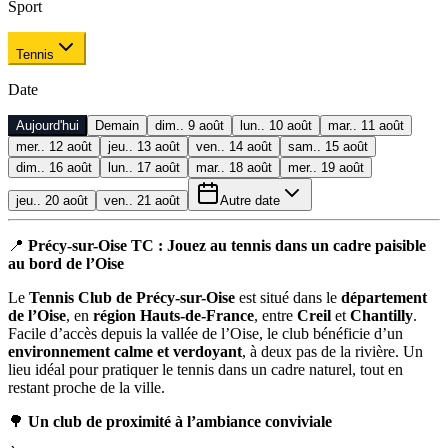
Sport
Tennis
Date
Aujourd'hui
Demain
dim.. 9 août
lun.. 10 août
mar.. 11 août
mer.. 12 août
jeu.. 13 août
ven.. 14 août
sam.. 15 août
dim.. 16 août
lun.. 17 août
mar.. 18 août
mer.. 19 août
jeu.. 20 août
ven.. 21 août
Autre date
📍
Précy-sur-Oise TC : Jouez au tennis dans un cadre paisible
au bord de l’Oise
Le
Tennis Club de Précy-sur-Oise
est situé dans le
département
de l’Oise
, en
région Hauts-de-France
, entre
Creil
et
Chantilly
.
Facile d’accès depuis la vallée de l’Oise, le club bénéficie d’un
environnement calme et verdoyant
, à deux pas de la rivière. Un
lieu idéal pour pratiquer le tennis dans un cadre naturel, tout en
restant proche de la ville.
🌳
Un club de proximité à l’ambiance conviviale