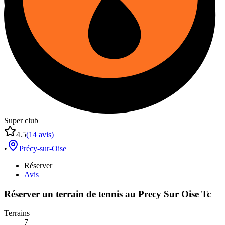
Super club
4.5
(
14
avis
)
•
Précy-sur-Oise
Réserver
Avis
Réserver un terrain de
tennis
au
Precy Sur Oise Tc
Terrains
7