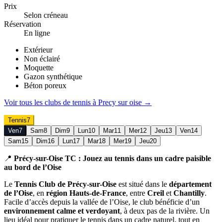
Prix
Selon créneau
Réservation
En ligne
Extérieur
Non éclairé
Moquette
Gazon synthétique
Béton poreux
Voir tous les clubs de
tennis
à
Precy sur oise
→
Tennis
7
Ven
7
Sam
8
Dim
9
Lun
10
Mar
11
Mer
12
Jeu
13
Ven
14
Sam
15
Dim
16
Lun
17
Mar
18
Mer
19
Jeu
20
📍
Précy-sur-Oise TC : Jouez au tennis dans un cadre paisible
au bord de l’Oise
Le
Tennis Club de Précy-sur-Oise
est situé dans le
département
de l’Oise
, en
région Hauts-de-France
, entre
Creil
et
Chantilly
.
Facile d’accès depuis la vallée de l’Oise, le club bénéficie d’un
environnement calme et verdoyant
, à deux pas de la rivière. Un
lieu idéal pour pratiquer le tennis dans un cadre naturel, tout en