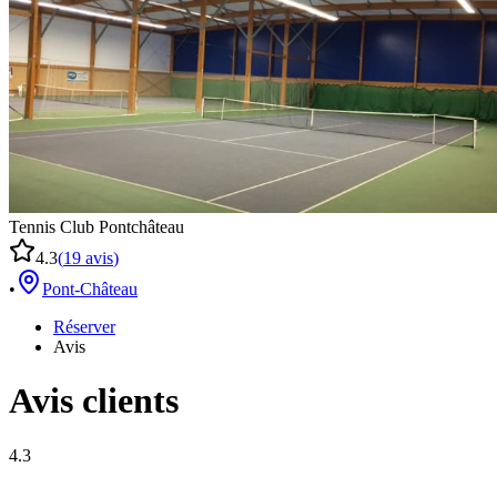
Tennis Club Pontchâteau
4.3
(
19
avis
)
•
Pont-Château
Réserver
Avis
Avis clients
4.3