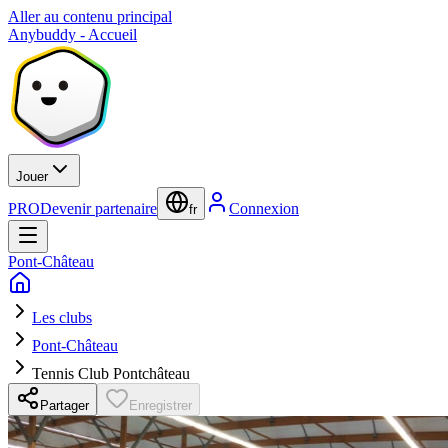
Aller au contenu principal
Anybuddy - Accueil
Jouer
PRO
Devenir partenaire
Connexion
fr
Pont-Château
Les clubs
Pont-Château
Tennis Club Pontchâteau
Partager
Enregistrer