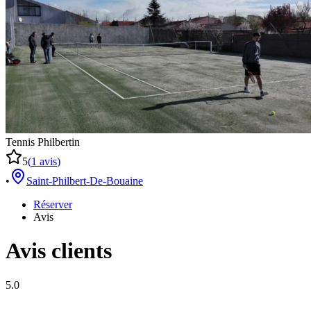
Tennis Philbertin
5
(
1
avis
)
•
Saint-Philbert-De-Bouaine
Réserver
Avis
Avis clients
5.0