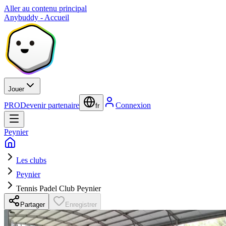
Aller au contenu principal
Anybuddy - Accueil
Jouer
PRO
Devenir partenaire
Connexion
fr
Peynier
Les clubs
Peynier
Tennis Padel Club Peynier
Partager
Enregistrer