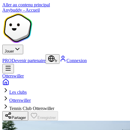
Aller au contenu principal
Anybuddy - Accueil
Jouer
PRO
Devenir partenaire
Connexion
fr
Otterswiller
Les clubs
Otterswiller
Tennis Club Otterswiller
Partager
Enregistrer