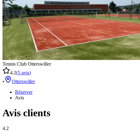
Tennis Club Otterswiller
4.2
(
5
avis
)
•
Otterswiller
Réserver
Avis
Avis clients
4.2