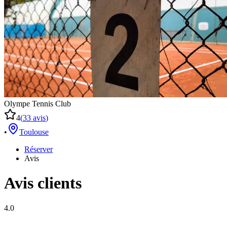
Olympe Tennis Club
4
(
33
avis
)
•
Toulouse
Réserver
Avis
Avis clients
4.0