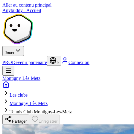
Aller au contenu principal
Anybuddy - Accueil
Jouer
PRO
Devenir partenaire
Connexion
fr
Montigny-Lès-Metz
Les clubs
Montigny-Lès-Metz
Tennis Club Montigny-Les-Metz
Partager
Enregistrer