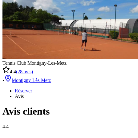
Tennis Club Montigny-Les-Metz
4.4
(
28
avis
)
•
Montigny-Lès-Metz
Réserver
Avis
Avis clients
4.4