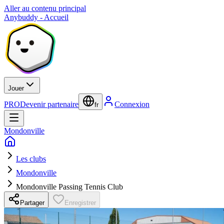
Aller au contenu principal
Anybuddy - Accueil
Jouer
PRO
Devenir partenaire
Connexion
fr
Mondonville
Les clubs
Mondonville
Mondonville Passing Tennis Club
Partager
Enregistrer