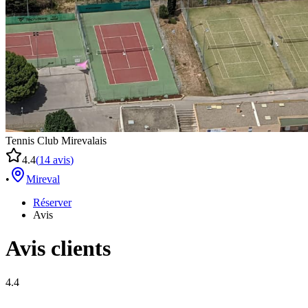
Tennis Club Mirevalais
4.4
(
14
avis
)
•
Mireval
Réserver
Avis
Avis clients
4.4