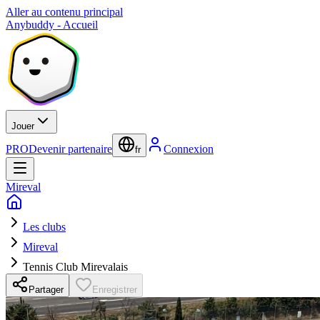
Aller au contenu principal
Anybuddy - Accueil
Jouer
PRO
Devenir partenaire
Connexion
fr
Mireval
Les clubs
Mireval
Tennis Club Mirevalais
Partager
Enregistrer