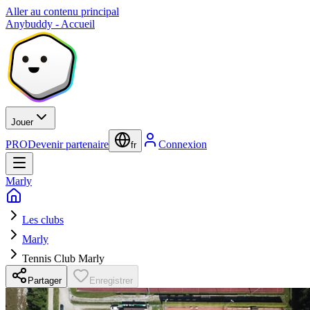
Aller au contenu principal
Anybuddy - Accueil
Jouer
PRO
Devenir partenaire
Connexion
fr
Marly
Les clubs
Marly
Tennis Club Marly
Partager
Enregistrer