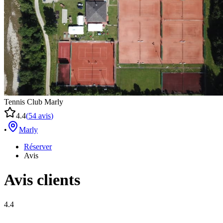
Tennis Club Marly
4.4
(
54
avis
)
•
Marly
Réserver
Avis
Avis clients
4.4