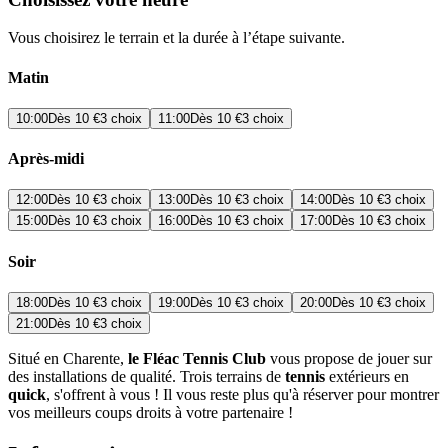
Vous choisirez le terrain et la durée à l’étape suivante.
Matin
10:00
Dès
10 €
3 choix
11:00
Dès
10 €
3 choix
Après-midi
12:00
Dès
10 €
3 choix
13:00
Dès
10 €
3 choix
14:00
Dès
10 €
3 choix
15:00
Dès
10 €
3 choix
16:00
Dès
10 €
3 choix
17:00
Dès
10 €
3 choix
Soir
18:00
Dès
10 €
3 choix
19:00
Dès
10 €
3 choix
20:00
Dès
10 €
3 choix
21:00
Dès
10 €
3 choix
Situé en Charente,
le Fléac Tennis Club
vous propose de jouer sur
des installations de qualité. Trois terrains de
tennis
extérieurs en
quick
, s'offrent à vous ! Il vous reste plus qu'à réserver pour montrer
vos meilleurs coups droits à votre partenaire !