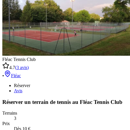
Fléac Tennis Club
4.7
(
3
avis
)
•
Fléac
Réserver
Avis
Réserver un terrain de
tennis
au
Fléac Tennis Club
Terrains
3
Prix
Dès 10 €