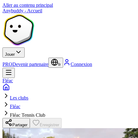
Aller au contenu principal
Anybuddy - Accueil
Jouer
PRO
Devenir partenaire
Connexion
fr
Fléac
Les clubs
Fléac
Fléac Tennis Club
Partager
Enregistrer