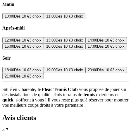
Matin
10:00
Dès
10 €
3 choix
11:00
Dès
10 €
3 choix
Après-midi
12:00
Dès
10 €
3 choix
13:00
Dès
10 €
3 choix
14:00
Dès
10 €
3 choix
15:00
Dès
10 €
3 choix
16:00
Dès
10 €
3 choix
17:00
Dès
10 €
3 choix
Soir
18:00
Dès
10 €
3 choix
19:00
Dès
10 €
3 choix
20:00
Dès
10 €
3 choix
21:00
Dès
10 €
3 choix
Situé en Charente,
le Fléac Tennis Club
vous propose de jouer sur
des installations de qualité. Trois terrains de
tennis
extérieurs en
quick
, s'offrent à vous ! Il vous reste plus qu'à réserver pour montrer
vos meilleurs coups droits à votre partenaire !
Avis clients
4.7