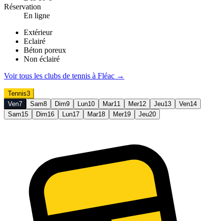
Réservation
En ligne
Extérieur
Eclairé
Béton poreux
Non éclairé
Voir tous les clubs de
tennis
à
Fléac
→
Tennis
3
Ven
7
Sam
8
Dim
9
Lun
10
Mar
11
Mer
12
Jeu
13
Ven
14
Sam
15
Dim
16
Lun
17
Mar
18
Mer
19
Jeu
20