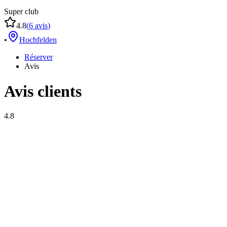
Super club
4.8
(
6
avis
)
•
Hochfelden
Réserver
Avis
Avis clients
4.8