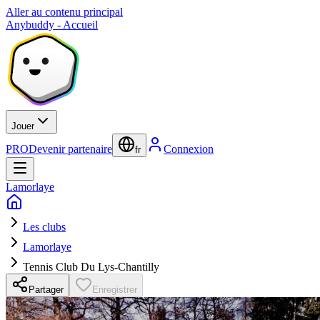
Aller au contenu principal
Anybuddy - Accueil
Jouer
PRO
Devenir partenaire
Connexion
fr
Lamorlaye
Les clubs
Lamorlaye
Tennis Club Du Lys-Chantilly
Partager
Enregistrer