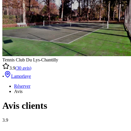
Tennis Club Du Lys-Chantilly
3.9
(
30
avis
)
•
Lamorlaye
Réserver
Avis
Avis clients
3.9