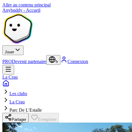
Aller au contenu principal
Anybuddy - Accueil
Jouer
PRO
Devenir partenaire
Connexion
fr
La Crau
Les clubs
La Crau
Parc De L'Estalle
Partager
Enregistrer