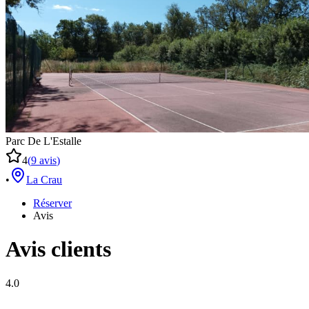
Parc De L'Estalle
4
(
9
avis
)
•
La Crau
Réserver
Avis
Avis clients
4.0