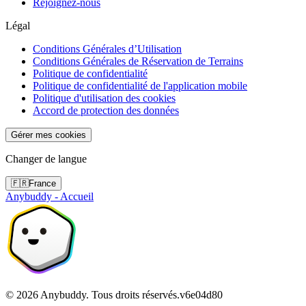
Rejoignez-nous
Légal
Conditions Générales d’Utilisation
Conditions Générales de Réservation de Terrains
Politique de confidentialité
Politique de confidentialité de l'application mobile
Politique d'utilisation des cookies
Accord de protection des données
Gérer mes cookies
Changer de langue
🇫🇷
France
Anybuddy - Accueil
©
2026
Anybuddy.
Tous droits réservés.
v
6e04d80