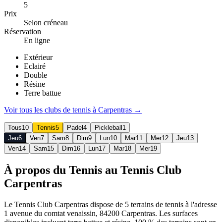
5
Prix
Selon créneau
Réservation
En ligne
Extérieur
Eclairé
Double
Résine
Terre battue
Voir tous les clubs de
tennis
à
Carpentras
→
Tous
10
Tennis
5
Padel
4
Pickleball
1
Jeu
6
Ven
7
Sam
8
Dim
9
Lun
10
Mar
11
Mer
12
Jeu
13
Ven
14
Sam
15
Dim
16
Lun
17
Mar
18
Mer
19
À propos du Tennis au Tennis Club
Carpentras
Le Tennis Club Carpentras dispose de 5 terrains de tennis à l'adresse
1 avenue du comtat venaissin, 84200 Carpentras. Les surfaces