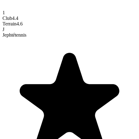
1
Club
4.4
Terrain
4.6
J
Jephté
tennis