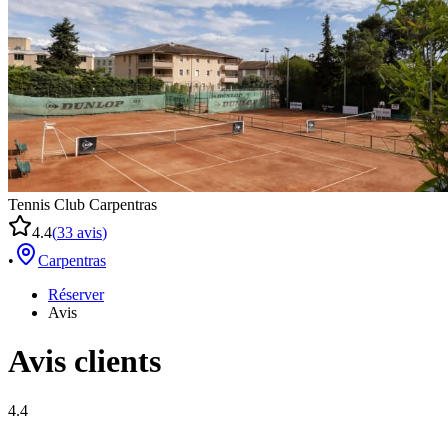
Tennis Club Carpentras
4.4
(
33
avis
)
•
Carpentras
Réserver
Avis
Avis clients
4.4