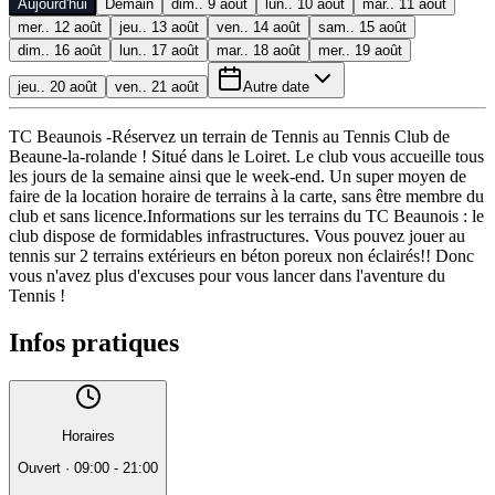
Aujourd'hui
Demain
dim.. 9 août
lun.. 10 août
mar.. 11 août
mer.. 12 août
jeu.. 13 août
ven.. 14 août
sam.. 15 août
dim.. 16 août
lun.. 17 août
mar.. 18 août
mer.. 19 août
jeu.. 20 août
ven.. 21 août
Autre date
TC Beaunois -Réservez un terrain de Tennis au Tennis Club de
Beaune-la-rolande ! Situé dans le Loiret. Le club vous accueille tous
les jours de la semaine ainsi que le week-end. Un super moyen de
faire de la location horaire de terrains à la carte, sans être membre du
club et sans licence.Informations sur les terrains du TC Beaunois : le
club dispose de formidables infrastructures. Vous pouvez jouer au
tennis sur 2 terrains extérieurs en béton poreux non éclairés!! Donc
vous n'avez plus d'excuses pour vous lancer dans l'aventure du
Tennis !
Infos pratiques
Horaires
Ouvert
·
09:00 - 21:00