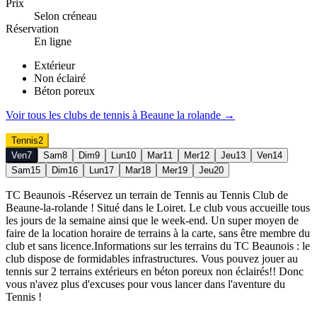
Prix
Selon créneau
Réservation
En ligne
Extérieur
Non éclairé
Béton poreux
Voir tous les clubs de
tennis
à
Beaune la rolande
→
Tennis
2
Ven
7
Sam
8
Dim
9
Lun
10
Mar
11
Mer
12
Jeu
13
Ven
14
Sam
15
Dim
16
Lun
17
Mar
18
Mer
19
Jeu
20
TC Beaunois -Réservez un terrain de Tennis au Tennis Club de
Beaune-la-rolande ! Situé dans le Loiret. Le club vous accueille tous
les jours de la semaine ainsi que le week-end. Un super moyen de
faire de la location horaire de terrains à la carte, sans être membre du
club et sans licence.Informations sur les terrains du TC Beaunois : le
club dispose de formidables infrastructures. Vous pouvez jouer au
tennis sur 2 terrains extérieurs en béton poreux non éclairés!! Donc
vous n'avez plus d'excuses pour vous lancer dans l'aventure du
Tennis !