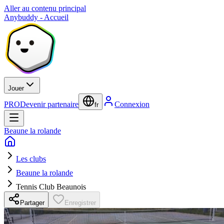
Aller au contenu principal
Anybuddy - Accueil
Jouer
PRO
Devenir partenaire
Connexion
fr
Beaune la rolande
Les clubs
Beaune la rolande
Tennis Club Beaunois
Partager
Enregistrer