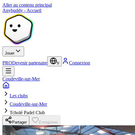
Aller au contenu principal
Anybuddy - Accueil
Jouer
PRO
Devenir partenaire
Connexion
fr
Coudeville-sur-Mer
Les clubs
Coudeville-sur-Mer
Tcholé Padel Club
Partager
Enregistrer