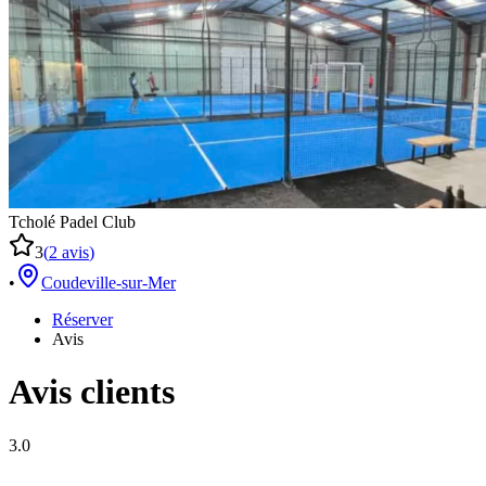
Tcholé Padel Club
3
(
2
avis
)
•
Coudeville-sur-Mer
Réserver
Avis
Avis clients
3.0