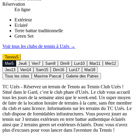
Réservation
En ligne
Extérieur
Eclairé
Terre battue traditionnelle
Green Set
Voir tous les clubs de
tennis
à
Uzès
→
Tennis
5
Mer
5
Jeu
6
Ven
7
Sam
8
Dim
9
Lun
10
Mar
11
Mer
12
Jeu
13
Ven
14
Sam
15
Dim
16
Lun
17
Mar
18
Tous les sites
Maxime Pascal
Galerie des Patres
TC Uzès - Réservez un terrain de Tennis au Tennis Club Uzès !
Situé dans le Gard, c’est le club phare d'Uzès. Le club vous accueil
tous les jours de la semaine ainsi que le week-end. Un super moyen
de faire de la location horaire de terrains à la carte, sans être membre
du club et sans licence. Informations sur les terrains du TC Uzès. Le
club dispose de formidables infrastructures. Vous pouvez jouer au
tennis sur 3 terrains extérieurs en terre battue authentique éclairés
ainsi que 2 terrains green set extérieurs éclairés. Donc vous n'avez
plus d'excuses pour vous lancer dans l'aventure du Tennis !