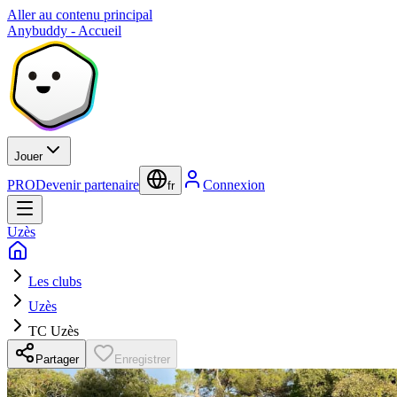
Aller au contenu principal
Anybuddy - Accueil
Jouer
PRO
Devenir partenaire
Connexion
fr
Uzès
Les clubs
Uzès
TC Uzès
Partager
Enregistrer