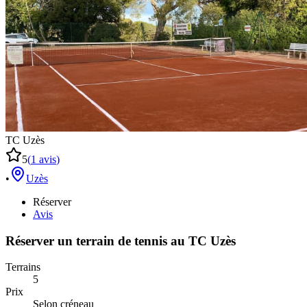
TC Uzès
5
(
1
avis
)
•
Uzès
Réserver
Avis
Réserver un terrain de
tennis
au
TC Uzès
Terrains
5
Prix
Selon créneau