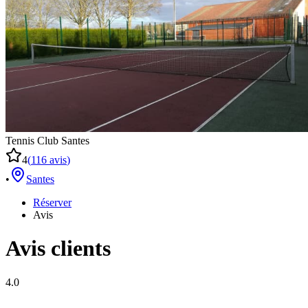
Tennis Club Santes
4
(
116
avis
)
•
Santes
Réserver
Avis
Avis clients
4.0