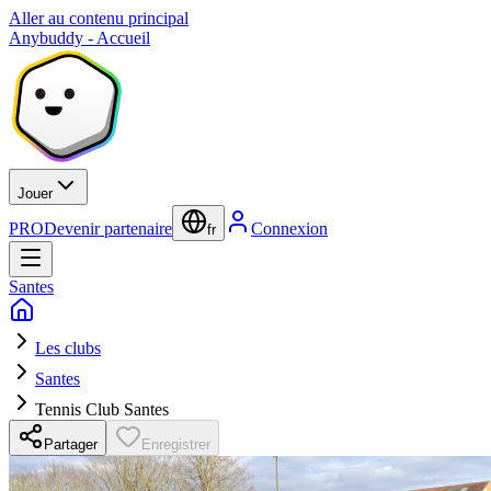
Aller au contenu principal
Anybuddy - Accueil
Jouer
PRO
Devenir partenaire
Connexion
fr
Santes
Les clubs
Santes
Tennis Club Santes
Partager
Enregistrer