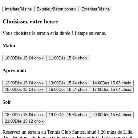
Intérieur
Résine
Extérieur
Béton poreux
Extérieur
Résine
Choisissez votre heure
Vous choisirez le terrain et la durée à l’étape suivante.
Matin
10:00
Dès
15 €
4 choix
11:00
Dès
15 €
4 choix
Après-midi
12:00
Dès
15 €
4 choix
13:00
Dès
15 €
4 choix
14:00
Dès
15 €
3 choix
15:00
Dès
15 €
4 choix
16:00
Dès
15 €
4 choix
17:00
Dès
15 €
4 choix
Soir
18:00
Dès
15 €
4 choix
19:00
Dès
15 €
4 choix
20:00
Dès
15 €
4 choix
21:00
Dès
15 €
2 choix
Réservez un terrain au Tennis Club Santes, situé à 20 mins de Lille,
dans les Hauts de France et jouez sur des courts en béton poreux et