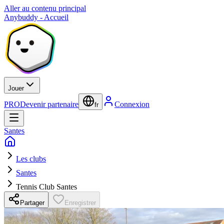
Aller au contenu principal
Anybuddy - Accueil
Jouer
PRO
Devenir partenaire
Connexion
fr
Santes
Les clubs
Santes
Tennis Club Santes
Partager
Enregistrer