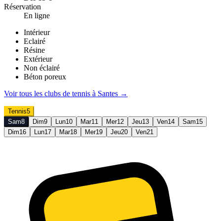
Réservation
En ligne
Intérieur
Eclairé
Résine
Extérieur
Non éclairé
Béton poreux
Voir tous les clubs de
tennis
à
Santes
→
Tennis
5
Sam
8
Dim
9
Lun
10
Mar
11
Mer
12
Jeu
13
Ven
14
Sam
15
Dim
16
Lun
17
Mar
18
Mer
19
Jeu
20
Ven
21