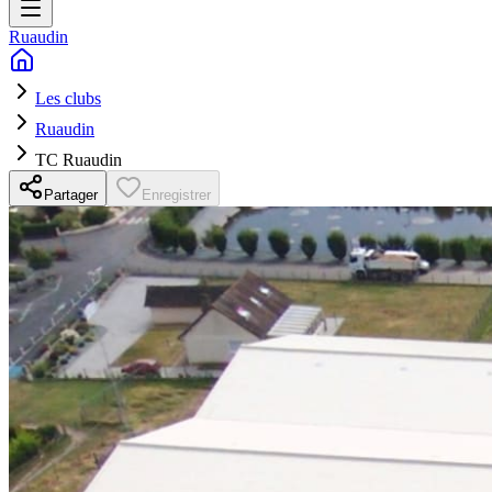
Ruaudin
Les clubs
Ruaudin
TC Ruaudin
Partager
Enregistrer