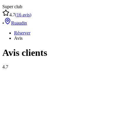
Super club
4.7
(
16
avis
)
•
Ruaudin
Réserver
Avis
Avis clients
4.7