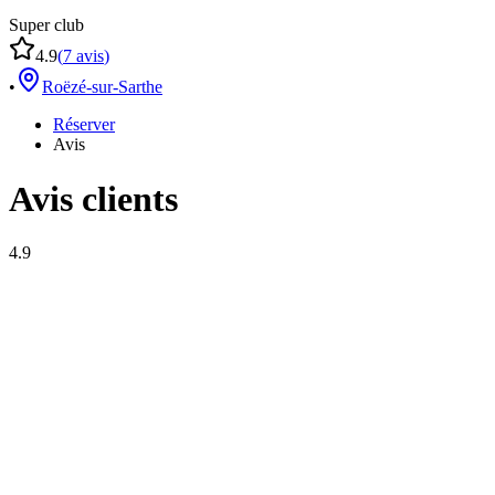
Super club
4.9
(
7
avis
)
•
Roëzé-sur-Sarthe
Réserver
Avis
Avis clients
4.9