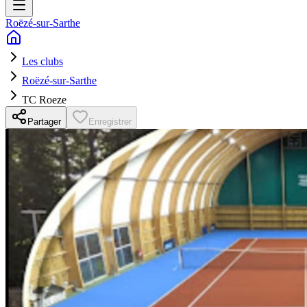
Roëzé-sur-Sarthe
Les clubs
Roëzé-sur-Sarthe
TC Roeze
Partager
Enregistrer