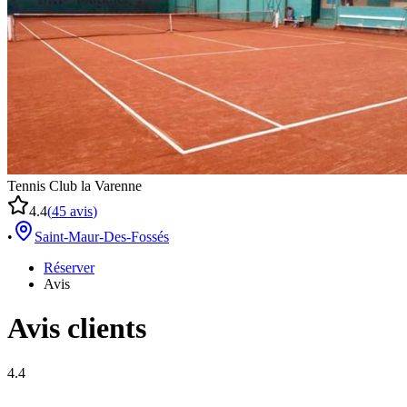
Tennis Club la Varenne
4.4
(
45
avis
)
•
Saint-Maur-Des-Fossés
Réserver
Avis
Avis clients
4.4