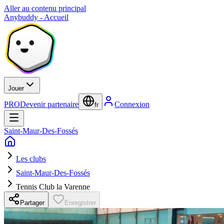
Aller au contenu principal
Anybuddy - Accueil
Jouer
PRO
Devenir partenaire
Connexion
fr
Saint-Maur-Des-Fossés
Les clubs
Saint-Maur-Des-Fossés
Tennis Club la Varenne
Partager
Enregistrer