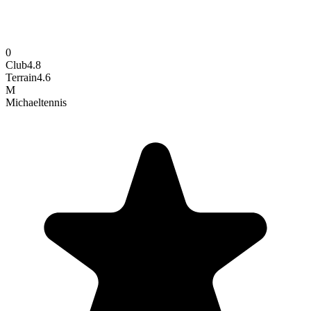
0
Club
4.8
Terrain
4.6
M
Michael
tennis