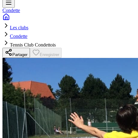
Condette
Les clubs
Condette
Tennis Club Condettois
Partager
Enregistrer