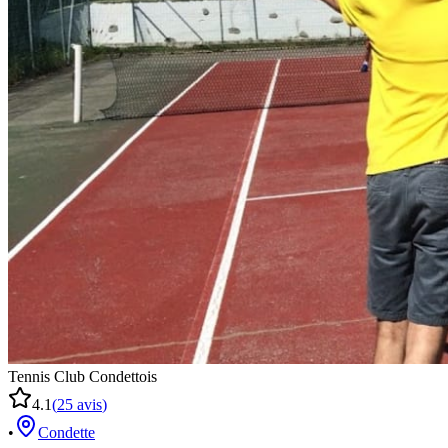
Tennis Club Condettois
4.1
(
25
avis
)
•
Condette