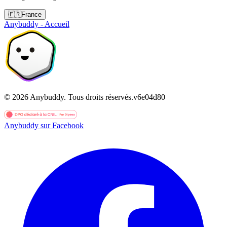
🇫🇷
France
Anybuddy - Accueil
©
2026
Anybuddy.
Tous droits réservés.
v
6e04d80
Anybuddy sur Facebook