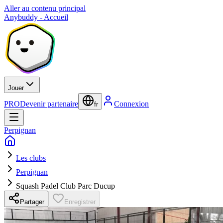
Aller au contenu principal
Anybuddy - Accueil
Jouer
PRO
Devenir partenaire
Connexion
fr
Perpignan
Les clubs
Perpignan
Squash Padel Club Parc Ducup
Partager
Enregistrer