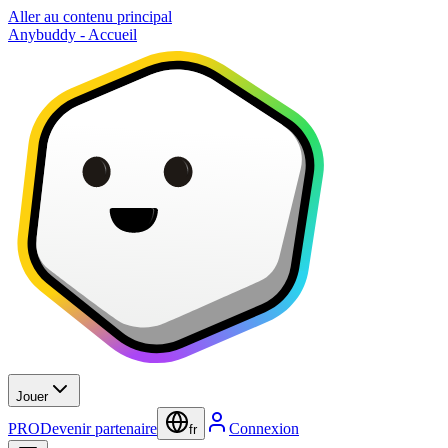
Aller au contenu principal
Anybuddy - Accueil
Jouer
PRO
Devenir partenaire
Connexion
fr