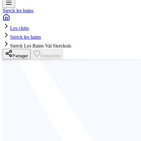
Sierck les bains
Les clubs
Sierck les bains
Sierck Les Bains Val Sierckois
Partager
Enregistrer