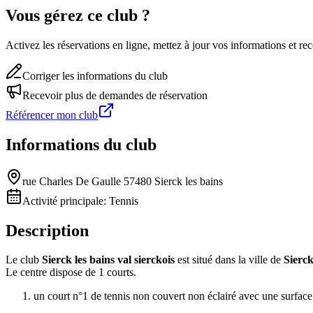
Vous gérez ce club ?
Activez les réservations en ligne, mettez à jour vos informations et 
Corriger les informations du club
Recevoir plus de demandes de réservation
Référencer mon club
Informations du club
rue Charles De Gaulle 57480 Sierck les bains
Activité principale:
Tennis
Description
Le club
Sierck les bains val sierckois
est situé dans la ville de
Sierck
Le centre dispose de 1 courts.
un court n°1 de tennis non couvert non éclairé avec une surfac