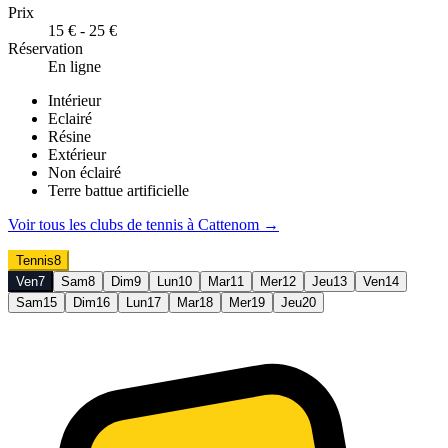
Prix
15 € - 25 €
Réservation
En ligne
Intérieur
Eclairé
Résine
Extérieur
Non éclairé
Terre battue artificielle
Voir tous les clubs de
tennis
à
Cattenom
→
Tennis
8
Ven
7
Sam
8
Dim
9
Lun
10
Mar
11
Mer
12
Jeu
13
Ven
14
Sam
15
Dim
16
Lun
17
Mar
18
Mer
19
Jeu
20