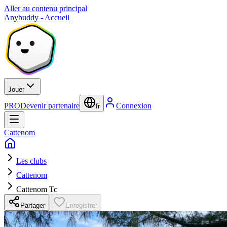
Aller au contenu principal
Anybuddy - Accueil
Jouer
PRO
Devenir partenaire
Connexion
fr
Cattenom
Les clubs
Cattenom
Cattenom Tc
Partager
Enregistrer