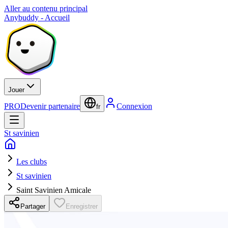
Aller au contenu principal
Anybuddy - Accueil
Jouer
PRO
Devenir partenaire
Connexion
fr
St savinien
Les clubs
St savinien
Saint Savinien Amicale
Partager
Enregistrer