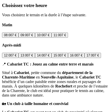
Choisissez votre heure
Vous choisirez le terrain et la durée à l’étape suivante.
Matin
08:00
7 €
09:00
7 €
10:00
7 €
11:00
7 €
Après-midi
12:00
7 €
13:00
7 €
14:00
7 €
15:00
7 €
16:00
7 €
17:00
7 €
📍
Cabariot TC : Jouez au calme entre terre et marais
Situé à
Cabariot
, petite commune du
département de la
Charente-Maritime
en
Nouvelle-Aquitaine
, le
Cabariot TC
bénéficie d’un cadre paisible entre zones rurales et paysages de
marais. À quelques kilomètres de
Rochefort
et proche de l’estuaire
de la Charente, le club est idéal pour pratiquer le tennis au calme,
dans une ambiance nature.
🏡
Un club à taille humaine et convivial