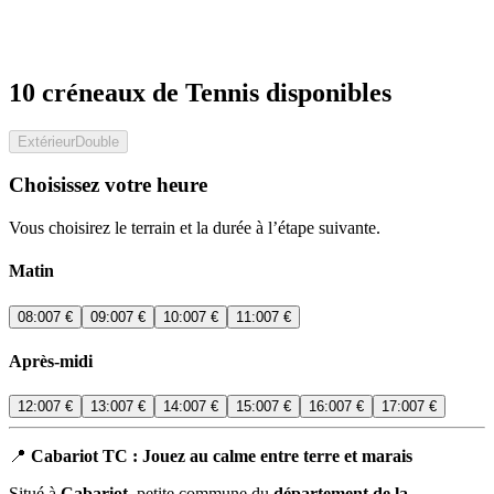
10 créneaux de Tennis disponibles
Extérieur
Double
Choisissez votre heure
Vous choisirez le terrain et la durée à l’étape suivante.
Matin
08:00
7 €
09:00
7 €
10:00
7 €
11:00
7 €
Après-midi
12:00
7 €
13:00
7 €
14:00
7 €
15:00
7 €
16:00
7 €
17:00
7 €
📍
Cabariot TC : Jouez au calme entre terre et marais
Situé à
Cabariot
, petite commune du
département de la