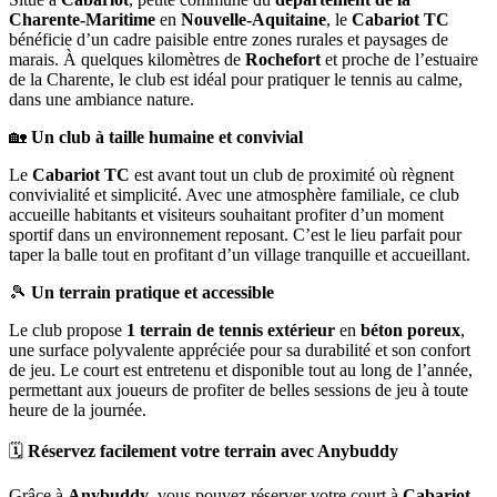
Charente-Maritime
en
Nouvelle-Aquitaine
, le
Cabariot TC
bénéficie d’un cadre paisible entre zones rurales et paysages de
marais. À quelques kilomètres de
Rochefort
et proche de l’estuaire
de la Charente, le club est idéal pour pratiquer le tennis au calme,
dans une ambiance nature.
🏡
Un club à taille humaine et convivial
Le
Cabariot TC
est avant tout un club de proximité où règnent
convivialité et simplicité. Avec une atmosphère familiale, ce club
accueille habitants et visiteurs souhaitant profiter d’un moment
sportif dans un environnement reposant. C’est le lieu parfait pour
taper la balle tout en profitant d’un village tranquille et accueillant.
🎾
Un terrain pratique et accessible
Le club propose
1 terrain de tennis extérieur
en
béton poreux
,
une surface polyvalente appréciée pour sa durabilité et son confort
de jeu. Le court est entretenu et disponible tout au long de l’année,
permettant aux joueurs de profiter de belles sessions de jeu à toute
heure de la journée.
🗓️
Réservez facilement votre terrain avec Anybuddy
Grâce à
Anybuddy
, vous pouvez réserver votre court à
Cabariot