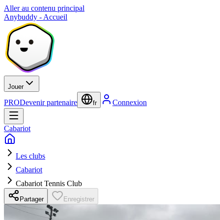
Aller au contenu principal
Anybuddy - Accueil
Jouer
PRO
Devenir partenaire
Connexion
fr
Cabariot
Les clubs
Cabariot
Cabariot Tennis Club
Partager
Enregistrer