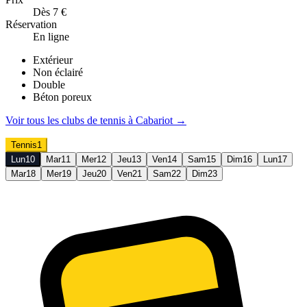
Dès 7 €
Réservation
En ligne
Extérieur
Non éclairé
Double
Béton poreux
Voir tous les clubs de
tennis
à
Cabariot
→
Tennis
1
Lun
10
Mar
11
Mer
12
Jeu
13
Ven
14
Sam
15
Dim
16
Lun
17
Mar
18
Mer
19
Jeu
20
Ven
21
Sam
22
Dim
23